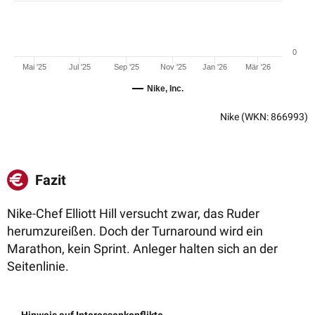
0
Mai '25
Jul '25
Sep '25
Nov '25
Jan '26
Mär '26
Nike, Inc.
Nike
(WKN: 866993)
Fazit
Nike-Chef Elliott Hill versucht zwar, das Ruder
herumzureißen. Doch der Turnaround wird ein
Marathon, kein Sprint. Anleger halten sich an der
Seitenlinie.
Hinweis auf Interessenkonflikte