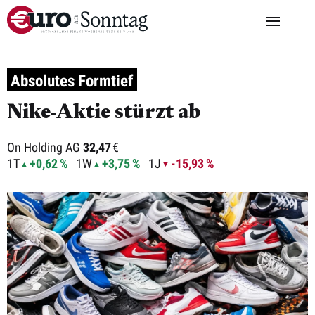
Absolutes Formtief
Nike-Aktie stürzt ab
On Holding AG
32,47
€
1T
+0,62 %
1W
+3,75 %
1J
-15,93 %