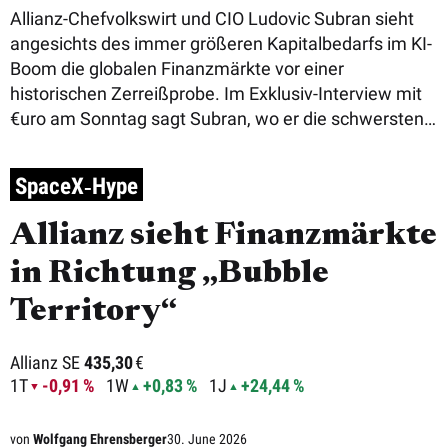
Allianz-Chefvolkswirt und CIO Ludovic Subran sieht
angesichts des immer größeren Kapitalbedarfs im KI-
Boom die globalen Finanzmärkte vor einer
historischen Zerreißprobe. Im Exklusiv-Interview mit
€uro am Sonntag sagt Subran, wo er die schwersten
Einsch ...
SpaceX‑Hype
Allianz sieht Finanzmärkte
in Richtung „Bubble
Territory“
Allianz SE
435,30
€
1T
-0,91 %
1W
+0,83 %
1J
+24,44 %
von
Wolfgang Ehrensberger
30. June 2026