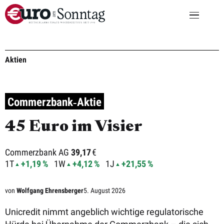
Aktien
Commerzbank‑Aktie
45 Euro im Visier
Commerzbank AG
39,17
€
1T
+1,19 %
1W
+4,12 %
1J
+21,55 %
von
Wolfgang Ehrensberger
5. August 2026
Unicredit nimmt angeblich wichtige regulatorische