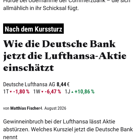
Hürde bei Übernahme der Commerzbank – die sich
allmählich in ihr Schicksal fügt.
Nach dem Kurssturz
Wie die Deutsche Bank
jetzt die Lufthansa‑Aktie
einschätzt
Deutsche Lufthansa AG
8,44
€
1T
-1,80 %
1W
-6,47 %
1J
+10,86 %
von
Matthias Fischer
4. August 2026
Gewinneinbruch bei der Lufthansa lässt Aktie
abstürzen. Welches Kursziel jetzt die Deutsche Bank
nennt