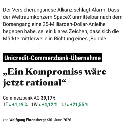
Der Versicherungsriese Allianz schlägt Alarm: Dass
der Weltraumkonzern SpaceX unmittelbar nach dem
Börsengang eine 25-Milliarden-Dollar-Anleihe
begeben habe, sei ein klares Zeichen, dass sich die
Märkte mittlerweile in Richtung eines „Bubble
Territory“ ...
Unicredit‑Commerzbank‑Übernahme
„Ein Kompromiss wäre
jetzt rational“
Commerzbank AG
39,17
€
1T
+1,19 %
1W
+4,12 %
1J
+21,55 %
von
Wolfgang Ehrensberger
30. June 2026