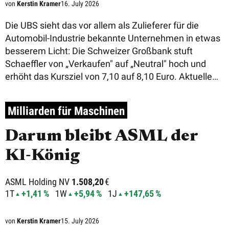
von
Kerstin Kramer
16. July 2026
Die UBS sieht das vor allem als Zulieferer für die
Automobil-Industrie bekannte Unternehmen in etwas
besserem Licht: Die Schweizer Großbank stuft
Schaeffler von „Verkaufen" auf „Neutral" hoch und
erhöht das Kursziel von 7,10 auf 8,10 Euro. Aktuelle
Zah ...
Milliarden für Maschinen
Darum bleibt ASML der
KI‑König
ASML Holding NV
1.508,20
€
1T
+1,41 %
1W
+5,94 %
1J
+147,65 %
von
Kerstin Kramer
15. July 2026