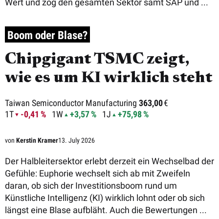
Wert und zog den gesamten Sektor samt SAP und ...
Boom oder Blase?
Chipgigant TSMC zeigt,
wie es um KI wirklich steht
Taiwan Semiconductor Manufacturing
363,00
€
1T
-0,41 %
1W
+3,57 %
1J
+75,98 %
von
Kerstin Kramer
13. July 2026
Der Halbleitersektor erlebt derzeit ein Wechselbad der
Gefühle: Euphorie wechselt sich ab mit Zweifeln
daran, ob sich der Investitionsboom rund um
Künstliche Intelligenz (KI) wirklich lohnt oder ob sich
längst eine Blase aufbläht. Auch die Bewertungen ...