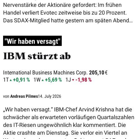
Nervenstärke der Aktionäre gefordert: Im frühen
Handel verliert Evotec zeitweise bis zu 20 Prozent.
Das SDAX-Mitglied hatte gestern am späten Abend
die Jahr ...
"Wir haben versagt"
IBM stürzt ab
International Business Machines Corp.
205,10
€
1T
+0,91 %
1W
+5,69 %
1J
-1,98 %
von
Andreas Pilmes
14. July 2026
„Wir haben versagt.“ IBM-Chef Arvind Krishna hat die
schwächer als erwarteten vorläufigen Quartalszahlen
des IT-Riesen ungewöhnlich klar kommentiert. Die
Aktie crashte am Dienstag. Sie verlor ein Viertel an