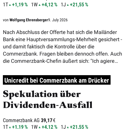
1T
+1,19 %
1W
+4,12 %
1J
+21,55 %
von
Wolfgang Ehrensberger
9. July 2026
Nach Abschluss der Offerte hat sich die Mailänder
Bank eine Hauptversammlungs-Mehrheit gesichert -
und damit faktisch die Kontrolle über die
Commerzbank. Fragen bleiben dennoch offen. Auch
die Commerzbank-Chefin äußert sich: "Ich agiere
weiter unabhängig".
Unicredit bei Commerzbank am Drücker
Spekulation über
Dividenden‑Ausfall
Commerzbank AG
39,17
€
1T
+1,19 %
1W
+4,12 %
1J
+21,55 %