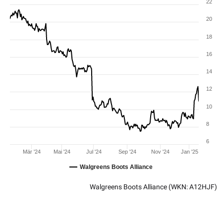
22
20
18
16
14
12
10
8
6
Mär '24
Mai '24
Jul '24
Sep '24
Nov '24
Jan '25
Walgreens Boots Alliance
Walgreens Boots Alliance
(WKN: A12HJF)