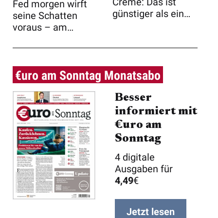
Creme: Das ist
Fed morgen wirft
günstiger als ein
seine Schatten
Face-Lift ...
voraus – am
deutschen Aktienm
...
€uro am Sonntag Monatsabo
Besser
informiert mit
€uro am
Sonntag
4 digitale
Ausgaben für
4,49
€
Jetzt lesen