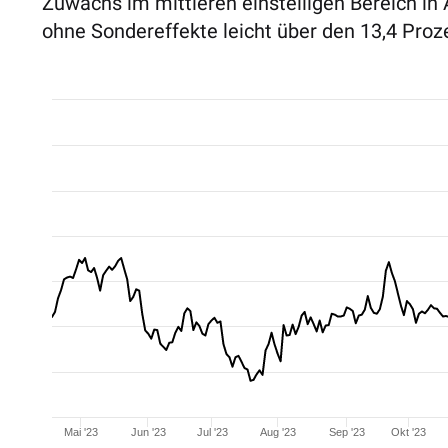
Zuwachs im mittleren einstelligen Bereich in A
ohne Sondereffekte leicht über den 13,4 Proze
Mai '23
Jun '23
Jul '23
Aug '23
Sep '23
Okt '23