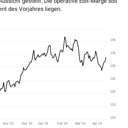
ussicht gestellt. Die operative Ebit-Marge soll
nt des Vorjahres liegen.
140
135
130
125
120
115
110
Nov '23
Dez '23
Jan '24
Feb '24
Mär '24
Apr '24