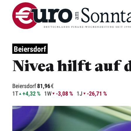
Beiersdorf
Nivea hilft auf
Beiersdorf
81,96
€
1T
+4,32 %
1W
-3,08 %
1J
-26,71 %