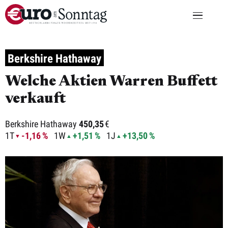
Berkshire Hathaway
Welche Aktien Warren Buffett
verkauft
Berkshire Hathaway
450,35
€
1T
-1,16 %
1W
+1,51 %
1J
+13,50 %