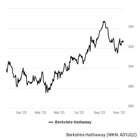
340
320
300
280
260
Jan '23
Mär '23
Mai '23
Jul '23
Sep '23
Nov '23
Berkshire Hathaway
Berkshire Hathaway
(WKN: A0YJQ2)