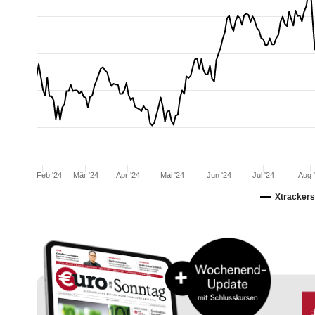
Feb '24
Mär '24
Apr '24
Mai '24
Jun '24
Jul '24
Aug 
Xtracker