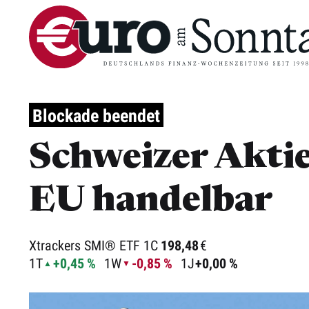
Blockade beendet
Schweizer Aktie
EU handelbar
Xtrackers SMI® ETF 1C
198,48
€
1T
+0,45 %
1W
-0,85 %
1J
+0,00 %