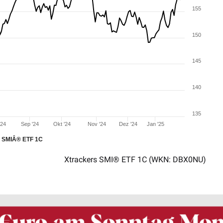
155
150
145
140
135
'24
Sep '24
Okt '24
Nov '24
Dez '24
Jan '25
s SMIÂ® ETF 1C
Xtrackers SMI® ETF 1C
(WKN: DBX0NU)