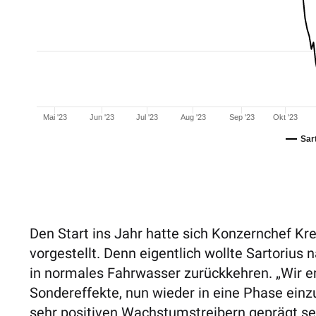
Mai '23
Jun '23
Jul '23
Aug '23
Sep '23
Okt '23
Sar
Den Start ins Jahr hatte sich Konzernchef Kr
vorgestellt. Denn eigentlich wollte Sartoriu
in normales Fahrwasser zurückkehren. „Wir e
Sondereffekte, nun wieder in eine Phase einz
sehr positiven Wachstums­treibern geprägt se