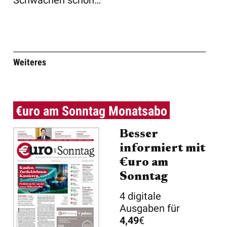
Schwächen schon
länger, ebenso wie
der K ...
Weiteres
€uro am Sonntag Monatsabo
Besser
informiert mit
€uro am
Sonntag
4 digitale
Ausgaben für
4,49
€