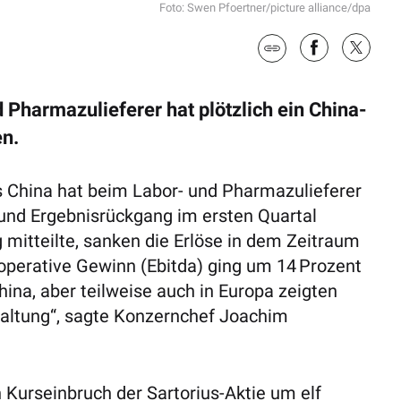
Foto: Swen Pfoertner/picture alliance/dpa
d Pharmazulieferer hat plötzlich ein China-
en.
 China hat beim Labor- und Pharmazulieferer
und Ergebnisrückgang im ersten Quartal
mitteilte, sanken die Erlöse in dem Zeitraum
ope­rative Gewinn (Ebitda) ging um 14 Prozent
hina, aber teilweise auch in Europa zeigten
haltung“, sagte Konzernchef Joachim
 Kurseinbruch der Sartorius-Aktie um elf