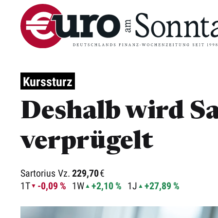
Kurssturz
Deshalb wird Sa
verprügelt
Sartorius Vz.
229,70
€
1T
-0,09 %
1W
+2,10 %
1J
+27,89 %