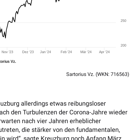
250
200
Nov '23
Dez '23
Jan '24
Feb '24
Mär '24
Apr '24
torius Vz.
Sartorius Vz.
(WKN: 716563)
euzburg allerdings etwas reibungsloser
s nach den Turbulenzen der Corona-Jahre wieder
rwarten nach vier Jahren erheblicher
utreten, die stärker von den fundamentalen,
in wird“, sagte Kreuzburg noch Anfang März.