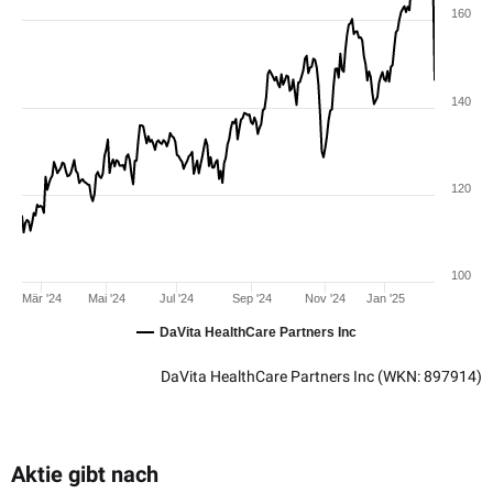
160
140
120
100
Mär '24
Mai '24
Jul '24
Sep '24
Nov '24
Jan '25
DaVita HealthCare Partners Inc
DaVita HealthCare Partners Inc
(WKN: 897914)
Aktie gibt nach