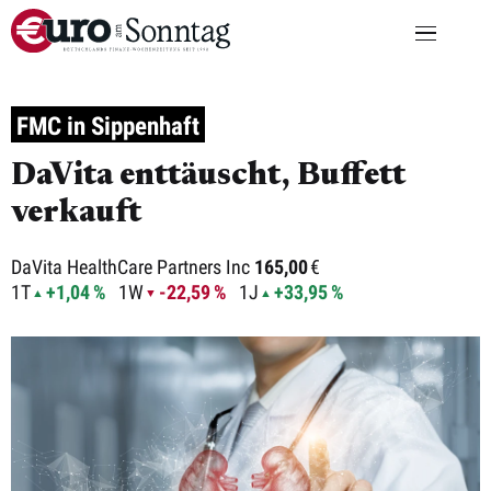
FMC in Sippenhaft
DaVita enttäuscht, Buffett
verkauft
DaVita HealthCare Partners Inc
165,00
€
1T
+1,04 %
1W
-22,59 %
1J
+33,95 %