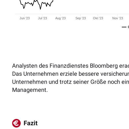
Jun '23
Jul '23
Aug '23
Sep '23
Okt '23
Nov '23
Analysten des Finanzdienstes Bloomberg erac
Das Unternehmen erziele bessere versicheru
Unternehmen und trotz seiner Größe noch ei
Management.
Fazit