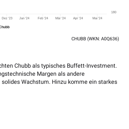
180
Dez '23
Jan '24
Feb '24
Mär '24
Apr '24
Mai '24
Chubb
CHUBB
(WKN: A0Q636)
hten Chubb als typisches Buffett-Investment.
ngstechnische Margen als andere
n solides Wachstum. Hinzu komme ein starkes