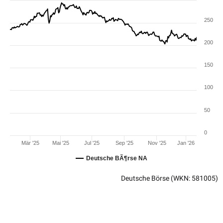
250
200
150
100
50
0
Mär '25
Mai '25
Jul '25
Sep '25
Nov '25
Jan '26
Deutsche BÃ¶rse NA
Deutsche Börse
(WKN: 581005)