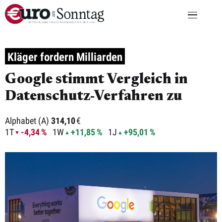
Kläger fordern Milliarden
Google stimmt Vergleich in
Datenschutz-Verfahren zu
Alphabet (A)
314,10
€
1T
-4,34 %
1W
+11,85 %
1J
+95,01 %