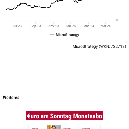
0
Jul '23
Sep '23
Nov '23
Jan '24
Mär '24
Mai '24
MicroStrategy
MicroStrategy
(WKN: 722713)
Weiteres
€uro am Sonntag Monatsabo