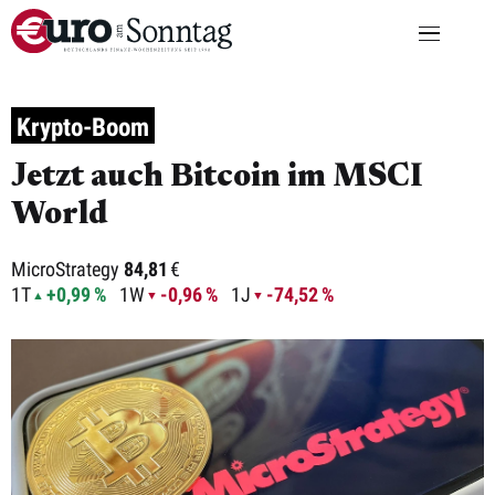
Krypto-Boom
Jetzt auch Bitcoin im MSCI
World
MicroStrategy
84,81
€
1T
+0,99 %
1W
-0,96 %
1J
-74,52 %