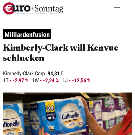
Milliardenfusion
Kimberly-Clark will Kenvue
schlucken
Kimberly-Clark Corp.
94,31
€
1T
-2,97 %
1W
-2,24 %
1J
-12,56 %