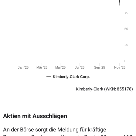
75
50
25
0
Jan '25
Mär '25
Mai '25
Jul '25
Sep '25
Nov '25
Kimberly-Clark Corp.
Kimberly-Clark
(WKN: 855178)
Aktien mit Ausschlägen
An der Börse sorgt die Meldung für kräftige