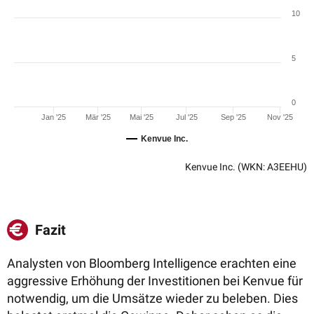
10
5
0
Jan '25
Mär '25
Mai '25
Jul '25
Sep '25
Nov '25
Kenvue Inc.
Kenvue Inc.
(WKN: A3EEHU)
Fazit
Analysten von Bloomberg Intelligence erachten eine
aggressive Erhöhung der Investitionen bei Kenvue für
notwendig, um die Umsätze wieder zu beleben. Dies