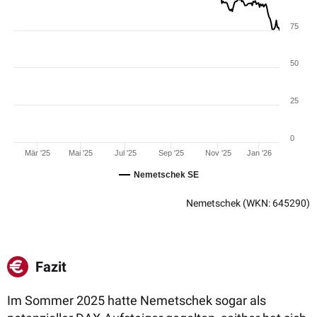
75
50
25
0
Mär '25
Mai '25
Jul '25
Sep '25
Nov '25
Jan '26
Nemetschek SE
Nemetschek
(WKN: 645290)
Fazit
Im Sommer 2025 hatte Nemetschek sogar als