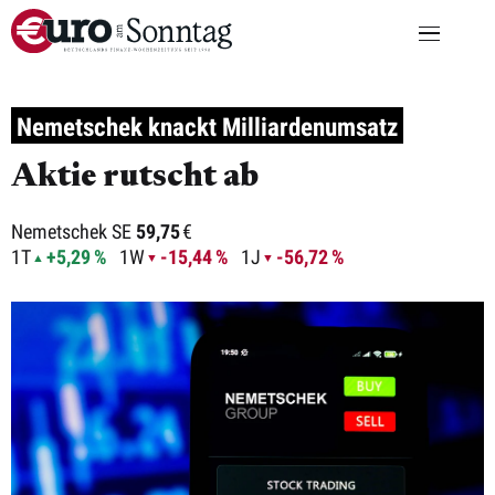
Nemetschek knackt Milliardenumsatz
Aktie rutscht ab
Nemetschek SE
59,75
€
1T
+5,29 %
1W
-15,44 %
1J
-56,72 %