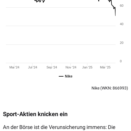
60
40
20
0
Mai '24
Jul '24
Sep '24
Nov '24
Jan '25
Mär '25
Nike
Nike
(WKN: 866993)
Sport-Aktien knicken ein
An der Börse ist die Verunsicherung immens: Die