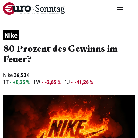
Nike
80 Prozent des Gewinns im
Feuer?
Nike
36,53
€
1T
+0,25 %
1W
-2,65 %
1J
-41,26 %