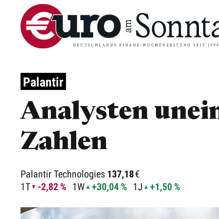
Palantir
Analysten unei
Zahlen
Palantir Technologies
137,18
€
1T
-2,82 %
1W
+30,04 %
1J
+1,50 %