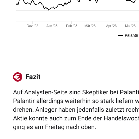
Dez '22
Jan '23
Feb '23
Mär '23
Apr '23
Mai '23
Palanti
Fazit
Auf Analysten-Seite sind Skeptiker bei Palant
Palantir allerdings weiterhin so stark liefer
drehen. Anleger haben jedenfalls zuletzt recht
Aktie konnte auch zum Ende der Handelswoche
ging es am Freitag nach oben.