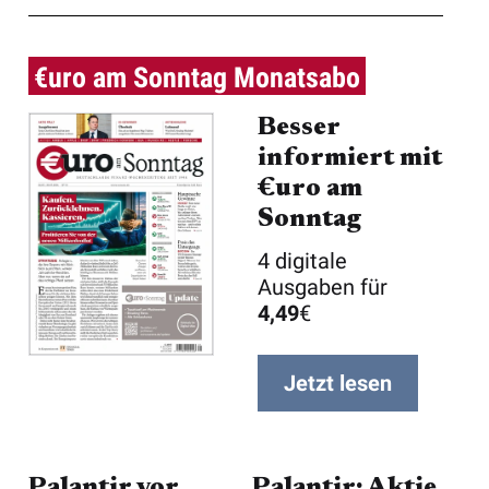
Umsatzsprung von
48 P ...
€uro am Sonntag Monatsabo
Besser
informiert mit
€uro am
Sonntag
4 digitale
Ausgaben für
4,49
€
Jetzt lesen
Palantir vor
Palantir: Aktie