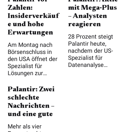
Zahlen:
mit Mega‑Plus
Insiderverkäuf
– Analysten
e und hohe
reagieren
Erwartungen
28 Prozent steigt
Palantir heute,
Am Montag nach
nachdem der US-
Börsenschluss in
Spezialist für
den USA öffnet der
Datenanalyse
Spezialist für
gestern nach
Lösungen zur
Börsen ...
Analyse großer Da
...
Palantir: Zwei
schlechte
Nachrichten –
und eine gute
Mehr als vier