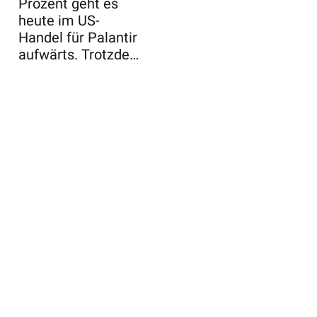
Prozent geht es
heute im US-
Handel für Palantir
aufwärts. Trotzdem
gibt es dieser ...