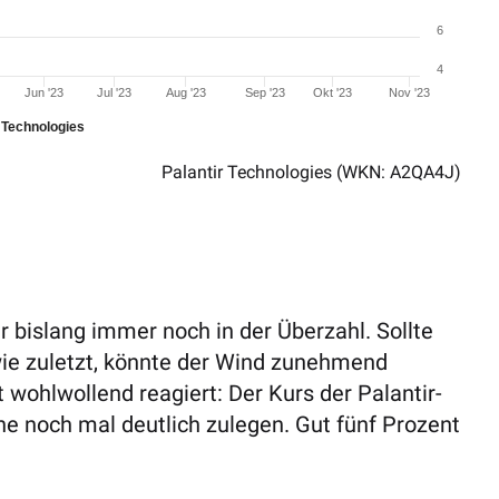
6
4
Jun '23
Jul '23
Aug '23
Sep '23
Okt '23
Nov '23
r Technologies
Palantir Technologies
(WKN: A2QA4J)
ir bislang immer noch in der Überzahl. Sollte
n wie zuletzt, könnte der Wind zunehmend
 wohlwollend reagiert: Der Kurs der Palantir-
 noch mal deutlich zulegen. Gut fünf Prozent