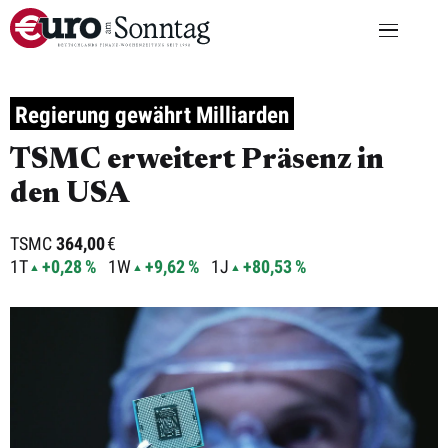
Regierung gewährt Milliarden
TSMC erweitert Präsenz in
den USA
TSMC
364,00
€
1T
+0,28 %
1W
+9,62 %
1J
+80,53 %