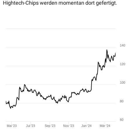
Hightech-Chips werden momentan dort gefertigt.
140
120
100
80
60
Mai '23
Jul '23
Sep '23
Nov '23
Jan '24
Mär '24