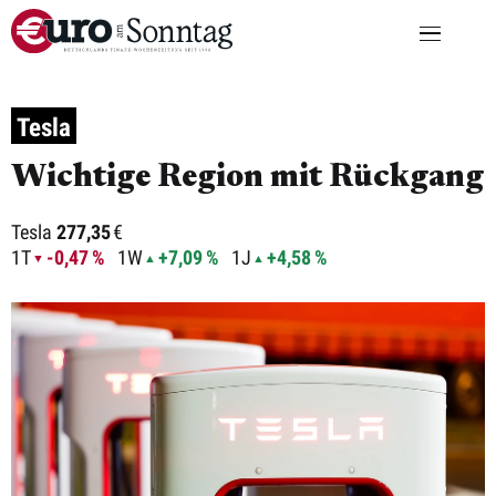
Tesla
Wichtige Region mit Rückgang
Tesla
277,35
€
1T
-0,47 %
1W
+7,09 %
1J
+4,58 %