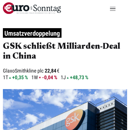
Umsatzverdoppelung
GSK schließt Milliarden-Deal
in China
GlaxoSmithkline plc
22,84
€
1T
+0,35 %
1W
-0,04 %
1J
+48,73 %