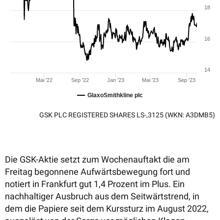
18
16
14
Mai '22
Sep '22
Jan '23
Mai '23
Sep '23
GlaxoSmithkline plc
GSK PLC REGISTERED SHARES LS-,3125
(WKN: A3DMB5)
Die GSK-Aktie setzt zum Wochenauftakt die am
Freitag begonnene Aufwärtsbewegung fort und
notiert in Frankfurt gut 1,4 Prozent im Plus. Ein
nachhaltiger Ausbruch aus dem Seitwärtstrend, in
dem die Papiere seit dem Kurssturz im August 2022,