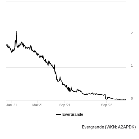
2
1
0
Jan '21
Mai '21
Sep '21
Sep '23
Evergrande
Evergrande
(WKN: A2APDK)