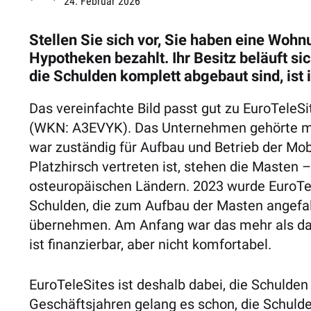
24. Februar 2026
Stellen Sie sich vor, Sie haben eine Wohn
Hypotheken bezahlt. Ihr Besitz beläuft s
die Schulden komplett abgebaut sind, ist i
Das vereinfachte Bild passt gut zu EuroTeleSi
(WKN: A3EVYK). Das Unternehmen gehörte ma
war ­zuständig für Aufbau und Betrieb der Mob
Platzhirsch vertreten ist, stehen die Masten –
osteuropäischen Ländern. 2023 wurde EuroTel
Schulden, die zum Aufbau der Masten angefall
übernehmen. Am Anfang war das mehr als das
ist finanzierbar, aber nicht komfortabel.
EuroTeleSites ist deshalb dabei, die Schulden
Geschäftsjahren gelang es schon, die Schul