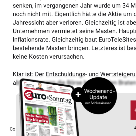
senken, im vergangenen Jahr wurde um 34 Mil
noch nicht mit. Eigentlich hätte die Aktie um
Jahressicht aber verloren. Gleichzeitig ist a
Unternehmen vermietet seine Masten. Hauptm
Inflationsrate. Gleichzeitig baut EuroTeleSit
bestehende Masten bringen. Letzteres ist beso
keine Kosten verursachen.
Klar ist: Der Entschuldungs- und Wert­steige
abwarten, wann die Börse beginnt, den Braten
Copyright © 2026 Börsenmedien AG