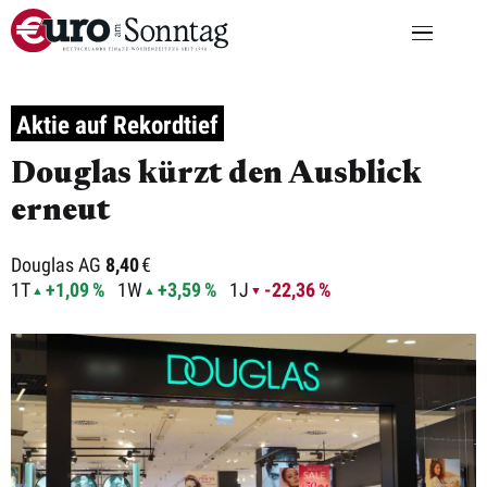
Aktie auf Rekordtief
Douglas kürzt den Ausblick
erneut
Douglas AG
8,40
€
1T
+1,09 %
1W
+3,59 %
1J
-22,36 %