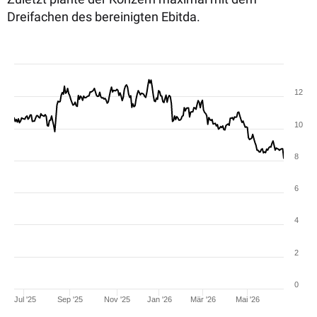
Dreifachen des bereinigten Ebitda.
12
10
8
6
4
2
0
Jul '25
Sep '25
Nov '25
Jan '26
Mär '26
Mai '26