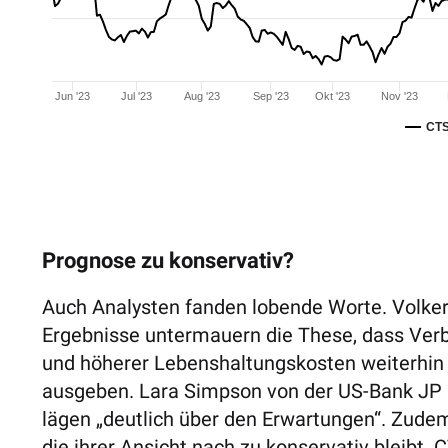
Jun '23
Jul '23
Aug '23
Sep '23
Okt '23
Nov '23
CTS
Prognose zu konservativ?
Auch Analysten fanden lobende Worte. Volker
Ergebnisse untermauern die These, dass Verb
und höherer Lebenshaltungskosten weiterhin f
ausgeben.
Lara Simpson von der US-Bank JP
lägen
„deutlich über den Erwartungen“. Zudem
die ihrer Ansicht nach zu konservativ bleibt.