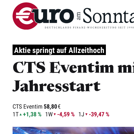
Aktie springt auf Allzeithoch
CTS Eventim mi
Jahresstart
CTS Eventim
58,80
€
1T
+1,38 %
1W
-4,59 %
1J
-39,47 %