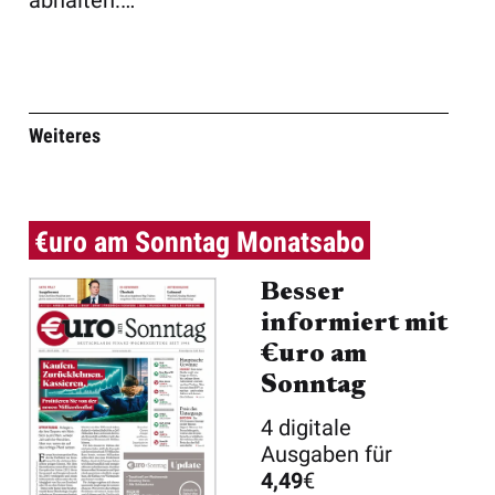
abhalten:
Insgesamt rund
180.000 Be ...
Weiteres
€uro am Sonntag Monatsabo
Besser
informiert mit
€uro am
Sonntag
4 digitale
Ausgaben für
4,49
€