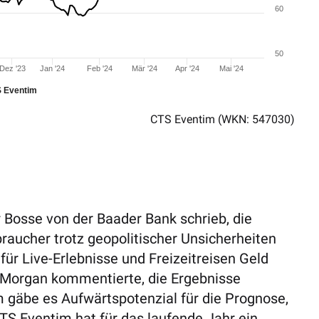
60
50
Dez '23
Jan '24
Feb '24
Mär '24
Apr '24
Mai '24
 Eventim
CTS Eventim
(WKN: 547030)
 Bosse von der Baader Bank schrieb, die
raucher trotz geopolitischer Unsicherheiten
ür Live-Erlebnisse und Freizeitreisen Geld
 Morgan kommentierte, die Ergebnisse
 gäbe es Aufwärtspotenzial für die
Prognose
,
 CTS
Eventim
hat für das laufende Jahr ein