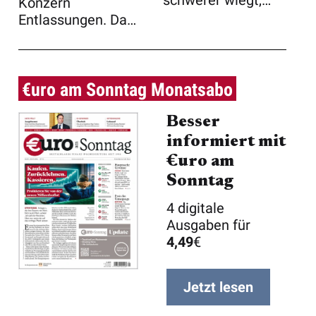
schwerer wiegt,
Konzern
dass sie das ...
Entlassungen. Das
ist für sich
genomm ...
€uro am Sonntag Monatsabo
Besser
informiert mit
€uro am
Sonntag
4 digitale
Ausgaben für
4,49
€
Jetzt lesen