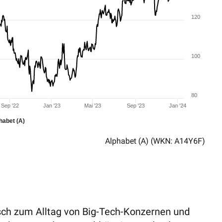
120
100
80
Sep '22
Jan '23
Mai '23
Sep '23
Jan '24
habet (A)
Alphabet (A)
(WKN: A14Y6F)
sch zum Alltag von Big-Tech-Konzernen und