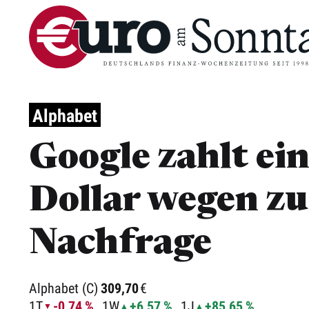
Alphabet
Google zahlt ei
Dollar wegen zu
Nachfrage
Alphabet (C)
309,70
€
1T
-0,74 %
1W
+6,57 %
1J
+85,65 %