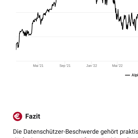
Mai '21
Sep '21
Jan '22
Mai '22
Alp
Fazit
Die Datenschützer-Beschwerde gehört prakti