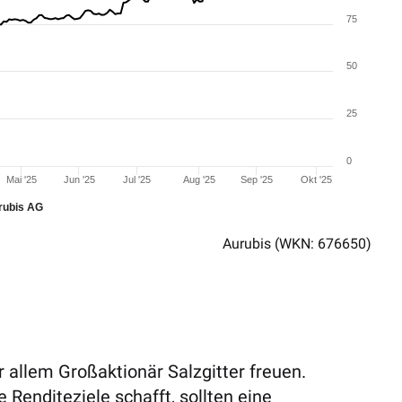
75
50
25
0
Mai '25
Jun '25
Jul '25
Aug '25
Sep '25
Okt '25
rubis AG
Aurubis
(WKN: 676650)
 allem Großaktionär Salzgitter freuen.
e Renditeziele schafft, sollten eine