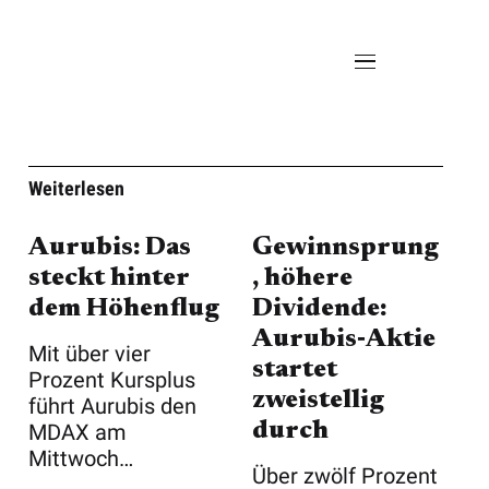
Weiterlesen
Aurubis: Das
Gewinnsprung
steckt hinter
, höhere
dem Höhenflug
Dividende:
Aurubis‑Aktie
Mit über vier
startet
Prozent Kursplus
zweistellig
führt Aurubis den
durch
MDAX am
Mittwoch
Über zwölf Prozent
nachmittag an. Die