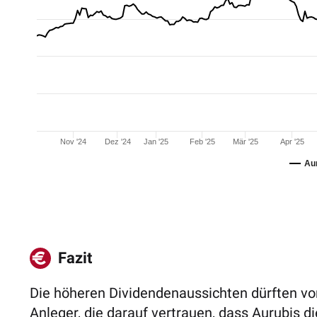
Nov '24
Dez '24
Jan '25
Feb '25
Mär '25
Apr '25
Au
Fazit
Die höheren Dividendenaussichten dürften vor
Anleger, die darauf vertrauen, dass Aurubis di