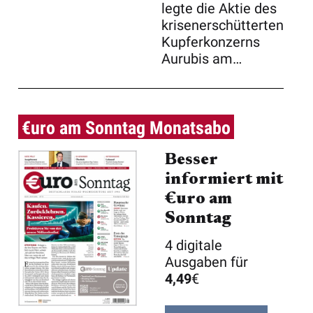
legte die Aktie des
Aktie des S ...
krisenerschütterten
Kupferkonzerns
Aurubis am
Donnerstag ...
€uro am Sonntag Monatsabo
Besser
informiert mit
€uro am
Sonntag
4 digitale
Ausgaben für
4,49
€