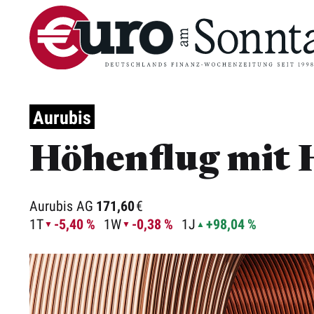
Aurubis
Höhenflug mit 
Aurubis AG
171,60
€
1T
-5,40 %
1W
-0,38 %
1J
+98,04 %