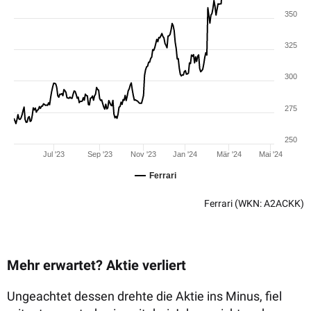
350
325
300
275
250
Jul '23
Sep '23
Nov '23
Jan '24
Mär '24
Mai '24
Ferrari
Ferrari
(WKN: A2ACKK)
Mehr erwartet? Aktie verliert
Ungeachtet dessen drehte die Aktie ins Minus, fiel