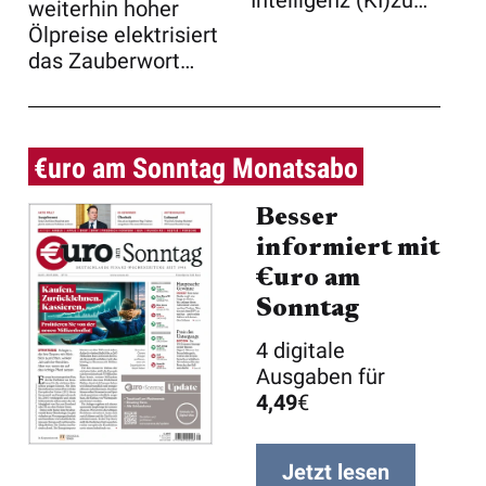
Intelligenz (KI)zu
weiterhin hoher
tun hat, ist ...
Ölpreise elektrisiert
das Zauberwort
„Künstliche I ...
€uro am Sonntag Monatsabo
Besser
informiert mit
€uro am
Sonntag
4 digitale
Ausgaben für
4,49
€
Jetzt lesen