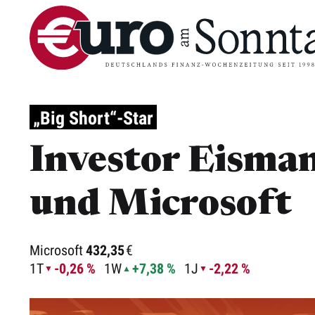
„Big Short“-Star
Investor Eisman
und Microsoft
Microsoft
432,35
€
1T
-0,26 %
1W
+7,38 %
1J
-2,22 %