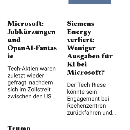
Microsoft:
Siemens
Jobkürzungen
Energy
und
verliert:
OpenAI‑Fantas
Weniger
ie
Ausgaben für
KI bei
Tech-Aktien waren
Microsoft?
zuletzt wieder
gefragt, nachdem
Der Tech-Riese
sich im Zollstreit
könnte sein
zwischen den USA
Engagement bei
und China ...
Rechenzentren
zurückfahren und
schürt so Bedenken
über ...
Trump