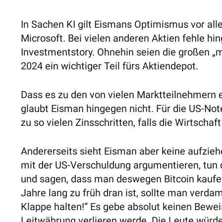
In Sachen KI gilt Eismans Optimismus vor al
Microsoft. Bei vielen anderen Aktien fehle h
Investmentstory. Ohnehin seien die großen „
2024 ein wichtiger Teil fürs Aktiendepot.
Dass es zu den von vielen Marktteilnehmern
glaubt Eisman hingegen nicht. Für die US-No
zu so vielen Zinsschritten, falls die Wirtschaft 
Andererseits sieht Eisman aber keine aufzieh
mit der US-Verschuldung argumentieren, tun d
und sagen, dass man deswegen Bitcoin kaufen
Jahre lang zu früh dran ist, sollte man verd
Klappe halten!“ Es gebe absolut keinen Beweis
Leitwährung verlieren werde. Die Leute wür