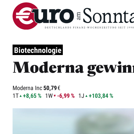
Biotechnologie
Moderna gewinn
Moderna Inc
50,79
€
1T
+8,65 %
1W
-6,99 %
1J
+103,84 %