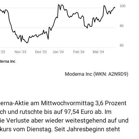
100
80
60
 '23
Nov '23
Dez '23
Jan '24
Feb '24
Mär '24
erna Inc
Moderna Inc
(WKN: A2N9D9)
derna-Aktie am Mittwochvormittag 3,6 Prozent
ch und rutschte bis auf 97,54 Euro ab. Im
ie Verluste aber wieder weitestgehend auf und
kurs vom Dienstag. Seit Jahresbeginn steht