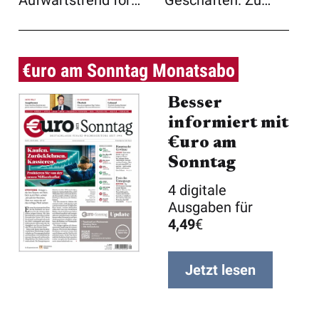
Aufwärtstrend fort.
Geschäften. Zu
Am Vormittag
anhaltenden
steigen si ...
Verlusten passt ...
€uro am Sonntag Monatsabo
Besser
informiert mit
€uro am
Sonntag
4 digitale
Ausgaben für
4,49
€
Jetzt lesen