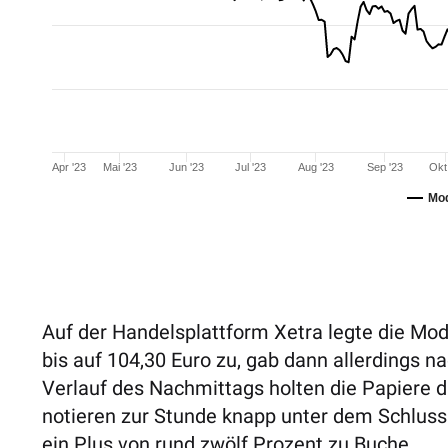
Apr '23
Mai '23
Jun '23
Jul '23
Aug '23
Sep '23
Okt
Mod
Auf der Handelsplattform Xetra legte die Mo
bis auf 104,30 Euro zu, gab dann allerdings na
Verlauf des Nachmittags holten die Papiere d
notieren zur Stunde knapp unter dem Schluss
ein Plus von rund zwölf Prozent zu Buche.