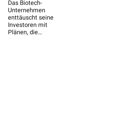
Das Biotech-
Unternehmen
enttäuscht seine
Investoren mit
Plänen, die
Forschungsausgab
en in den nä ...