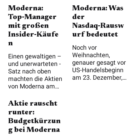
Moderna:
Moderna: Was
Top‑Manager
der
mit großen
Nasdaq‑Rausw
Insider‑Käufe
urf bedeutet
n
Noch vor
Weihnachten,
Einen gewaltigen –
genauer gesagt vor
und unerwarteten -
US-Handelsbeginn
Satz nach oben
am 23. Dezember,
machten die Aktien
muss die Aktie des
von Moderna am
US ...
Mitwoch a ...
Aktie rauscht
runter:
Budgetkürzun
g bei Moderna