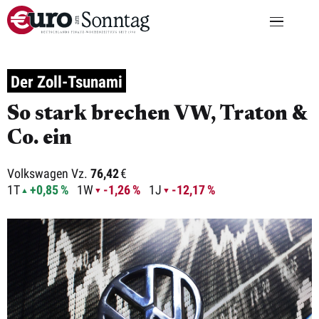
Der Zoll-Tsunami
So stark brechen VW, Traton &
Co. ein
Volkswagen Vz.
76,42
€
1T
+0,85 %
1W
-1,26 %
1J
-12,17 %