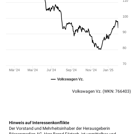
110
100
90
80
70
Mär '24
Mai '24
Jul '24
Sep '24
Nov '24
Jan '25
Volkswagen Vz.
Volkswagen Vz.
(WKN: 766403)
Hinweis auf Interessenkonflikte
Der Vorstand und Mehrheitsinhaber der Herausgeberin
Börsenmedien AG, Herr Bernd Förtsch, ist unmittelbar und