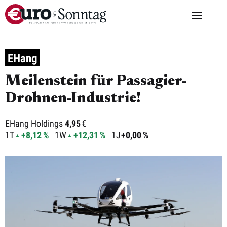
EHang
Meilenstein für Passagier-
Drohnen-Industrie!
EHang Holdings
4,95
€
1T
+8,12 %
1W
+12,31 %
1J
+0,00 %