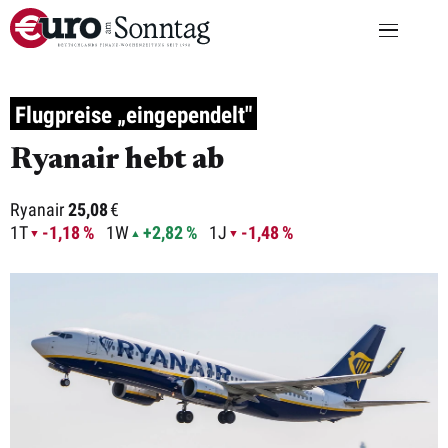
Flugpreise „eingependelt"
Ryanair hebt ab
Ryanair
25,08
€
1T
-1,18 %
1W
+2,82 %
1J
-1,48 %