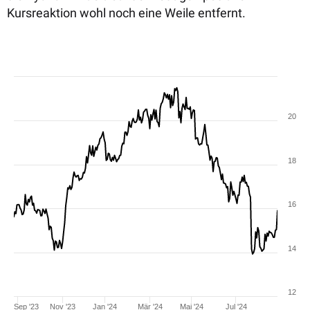
Kursreaktion wohl noch eine Weile entfernt.
20
18
16
14
12
Sep '23
Nov '23
Jan '24
Mär '24
Mai '24
Jul '24