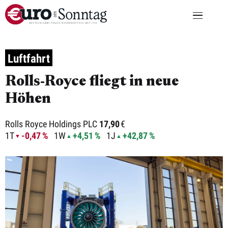
Luftfahrt
Rolls-Royce fliegt in neue
Höhen
Rolls Royce Holdings PLC
17,90
€
1T
-0,47 %
1W
+4,51 %
1J
+42,87 %