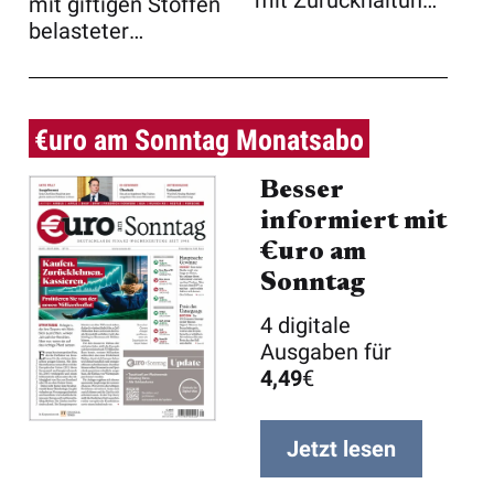
mit Zurückhaltung
mit giftigen Stoffen
der Kunden und
belasteter
liefe ...
Babynahrung des
Schweizer L ...
€uro am Sonntag Monatsabo
Besser
informiert mit
€uro am
Sonntag
4 digitale
Ausgaben für
4,49
€
Jetzt lesen