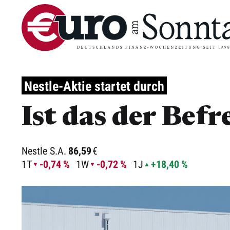
Nestle-Aktie startet durch
Ist das der Bef
Nestle S.A.
86,59
€
1T
-0,74 %
1W
-0,72 %
1J
+18,40 %