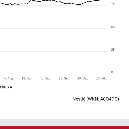
75
50
25
0
4. Aug
18. Aug
1. Sep
15. Sep
29. Sep
13. Okt
stle S.A.
Nestlé
(WKN: A0Q4DC)