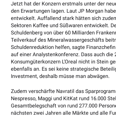
Jetzt hat der Konzern erstmals unter der neu
den Erwartungen lagen. Laut JP Morgan habe
entwickelt. Auffallend stark hätten sich zud
Sektoren Kaffee und Süßwaren entwickelt. D
Schuldenberg von über 60 Milliarden Franken
Teilverkauf des Mineralwassergeschäfts beit
Schuldenreduktion helfen, sagte Finanzchefi
auf einer Analystenkonferenz. Dass auch die
Konsumgüterkonzern L'Oreal nicht in Stein ge
ebenfalls an. Es sei keine strategische Beteil
Investment, deshalb müsse man abwägen.
Zudem verschärfte Navratil das Sparprogramm
Nespresso, Maggi und KitKat rund 16.000 Stel
Gesamtbelegschaft von rund 277.000 Personen
nächsten zwei Jahren alle Märkte und alle Fun