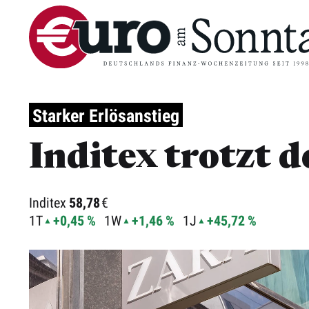
Starker Erlösanstieg
Inditex trotzt 
Inditex
58,78
€
1T
+0,45 %
1W
+1,46 %
1J
+45,72 %