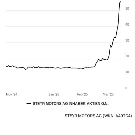
50
40
30
20
10
0
Nov '24
Jan '25
Feb '25
Mär '25
STEYR MOTORS AG INHABER-AKTIEN O.N.
STEYR MOTORS AG
(WKN: A40TC4)