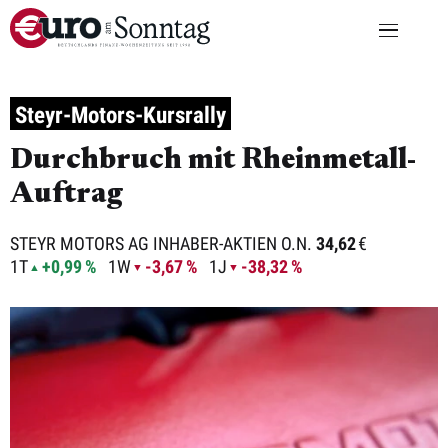
Steyr-Motors-Kursrally
Durchbruch mit Rheinmetall-
Auftrag
STEYR MOTORS AG INHABER-AKTIEN O.N.
34,62
€
1T
+0,99 %
1W
-3,67 %
1J
-38,32 %