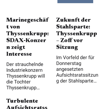
Marinegeschäf
Zukunft der
t von
Stahlsparte:
Thyssenkrupp:
Thyssenkrupp
SDAX‑Konzer
– Zoff vor
n zeigt
Sitzung
Interesse
Im Vorfeld der für
Donnerstag
Der strauchelnde
angesetzten
Industriekonzern
Aufsichtsratssitzun
Thyssenkrupp will
g der Stahlsparte
die Tochter
verschärft sich d ...
Thyssenkrupp
Marine Systems
(TKM ...
Turbulente
Aufsichtsratss