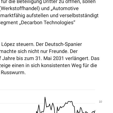
ür die Beteiligung Dritter zu öffnen, sollen
 (Werkstoffhandel) und „Automotive
arktfähig aufstellen und verselbstständigt
s Segment „Decarbon Technologies“
l López steuern. Der Deutsch-Spanier
achte sich nicht nur Freunde. Der
f Jahre bis zum 31. Mai 2031 verlängert. Das
eige einen in sich konsistenten Weg für die
te Russwurm.
10