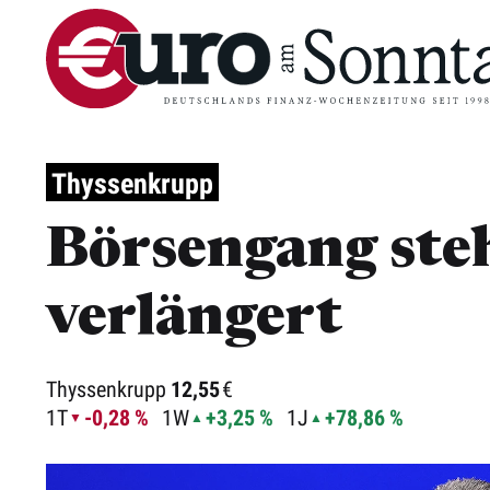
Thyssenkrupp
Börsengang ste
verlängert
Thyssenkrupp
12,55
€
1T
-0,28 %
1W
+3,25 %
1J
+78,86 %