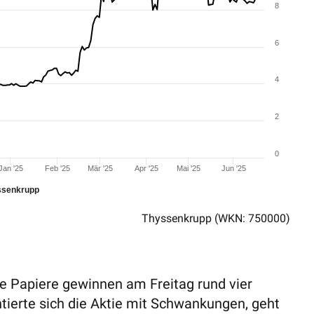
8
6
4
2
0
Jan '25
Feb '25
Mär '25
Apr '25
Mai '25
Jun '25
ssenkrupp
Thyssenkrupp
(WKN: 750000)
e Papiere gewinnen am Freitag rund vier
tierte sich die Aktie mit Schwankungen, geht