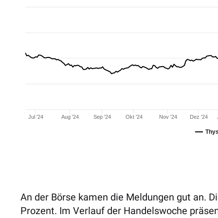
Jul '24
Aug '24
Sep '24
Okt '24
Nov '24
Dez '24
Thy
An der Börse kamen die Meldungen gut an. Di
Prozent. Im Verlauf der Handelswoche präsen