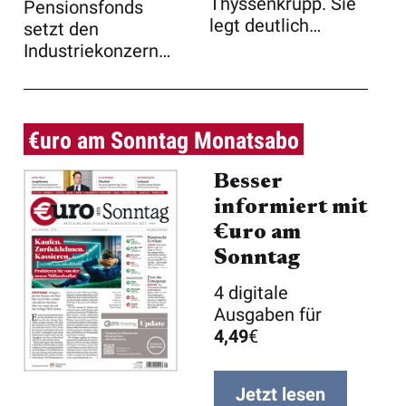
Thyssenkrupp. Sie
Pensionsfonds
legt deutlich
setzt den
zweistellig zu und
Industriekonzern
üb ...
auf seine schwarze
Liste und sch ...
€uro am Sonntag Monatsabo
Besser
informiert mit
€uro am
Sonntag
4 digitale
Ausgaben für
4,49
€
Jetzt lesen