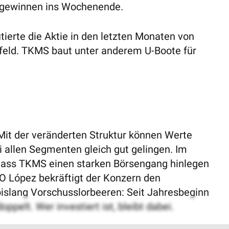
ugewinnen ins Wochenende.
tierte die Aktie in den letzten Monaten von
eld. TKMS baut unter anderem U-Boote für
Mit der veränderten Struktur können Werte
i allen Segmenten gleich gut gelingen.
Im
, dass TKMS einen starken Börsengang hinlegen
EO López bekräftigt der Konzern den
bislang Vorschusslorbeeren: Seit Jahresbeginn
ppelt. Wer investiert ist, bleibt dabei.