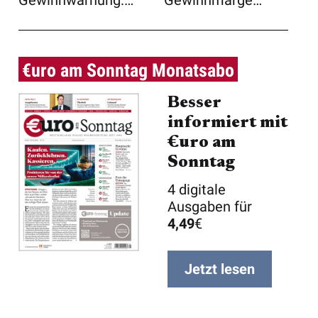
Gewinnwarnung:
Gewinnmarge
BMW schickt
einfahren können
Anleger ...
als erhofft ...
€uro am Sonntag Monatsabo
Besser
informiert mit
€uro am
Sonntag
4 digitale
Ausgaben für
4,49
€
Jetzt lesen