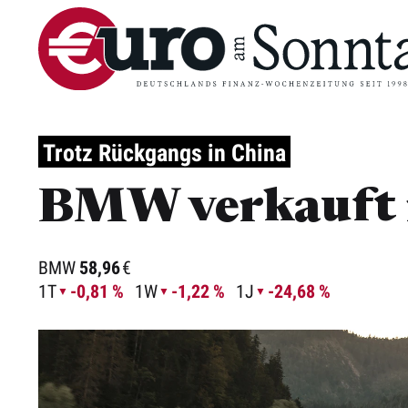
Trotz Rückgangs in China
BMW verkauft 
BMW
58,96
€
1T
-0,81 %
1W
-1,22 %
1J
-24,68 %