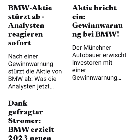
BMW‑Aktie
Aktie bricht
stürzt ab ‑
ein:
Analysten
Gewinnwarnu
reagieren
ng bei BMW!
sofort
Der Münchner
Autobauer erwischt
Nach einer
Investoren mit
Gewinnwarnung
einer
stürzt die Aktie von
Gewinnwarnung
BMW ab: Was die
auf dem falschen
Analysten jetzt
Fuß. Problem ...
raten
Dank
gefragter
Stromer:
BMW erzielt
2023 neuen