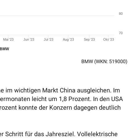
80
70
Mai '23
Jun '23
Jul '23
Aug '23
Sep '23
Okt '23
BMW
BMW
(WKN: 519000)
e im wichtigen Markt China ausgleichen. Im
ermonaten leicht um 1,8 Prozent. In den USA
Prozent konnte der Konzern dagegen deutlich
 Schritt für das Jahresziel. Vollelektrische