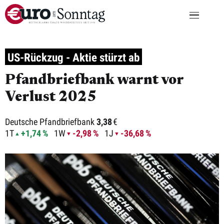
US-Rückzug - Aktie stürzt ab
Pfandbriefbank warnt vor
Verlust 2025
Deutsche Pfandbriefbank
3,38
€
1T
+1,74 %
1W
-2,98 %
1J
-36,68 %