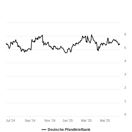
6
5
4
3
2
1
0
Jul '24
Sep '24
Nov '24
Jan '25
Mär '25
Mai '25
Deutsche Pfandbriefbank