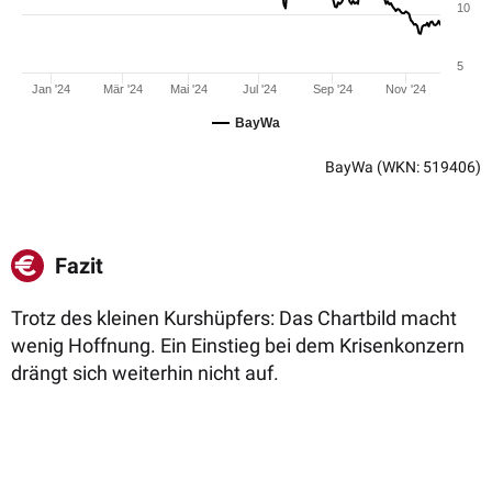
10
5
Jan '24
Mär '24
Mai '24
Jul '24
Sep '24
Nov '24
BayWa
BayWa
(WKN: 519406)
Fazit
Trotz des kleinen Kurshüpfers: Das Chartbild macht
wenig Hoffnung. Ein Einstieg bei dem Krisenkonzern
drängt sich weiterhin nicht auf.