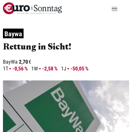
Baywa
Rettung in Sicht!
BayWa
2,70
€
1T
-0,56 %
1W
-2,58 %
1J
-50,05 %