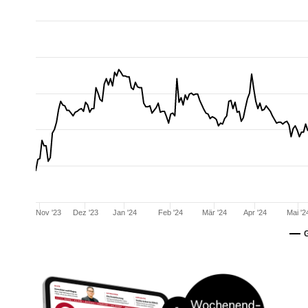
Nov '23
Dez '23
Jan '24
Feb '24
Mär '24
Apr '24
Mai '2