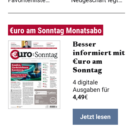
Favoritenliste
Neugeschäft legt
gesetzt. Die ...
deutlich zu. Anal ...
€uro am Sonntag Monatsabo
Besser
informiert mit
€uro am
Sonntag
4 digitale
Ausgaben für
4,49
€
Jetzt lesen