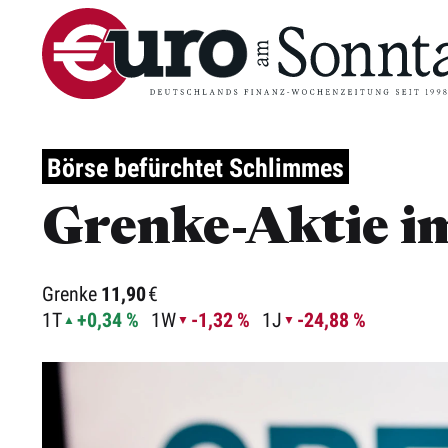
Börse befürchtet Schlimmes
Grenke-Aktie im
Grenke
11,90
€
1T
+0,34 %
1W
-1,32 %
1J
-24,88 %