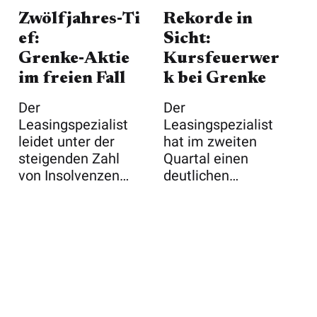
Zwölfjahres‑Ti
Rekorde in
ef:
Sicht:
Grenke‑Aktie
Kursfeuerwer
im freien Fall
k bei Grenke
Der
Der
Leasingspezialist
Leasingspezialist
leidet unter der
hat im zweiten
steigenden Zahl
Quartal einen
von Insolvenzen
deutlichen
und verliert immer
Zuwachs beim
mehr V ...
Neugeschäft
vermeldet ...