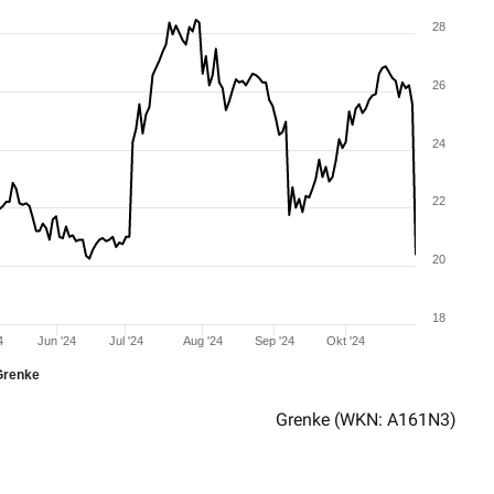
28
26
24
22
20
18
4
Jun '24
Jul '24
Aug '24
Sep '24
Okt '24
Grenke
Grenke
(WKN: A161N3)