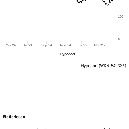
100
0
Mai '24
Jul '24
Sep '24
Nov '24
Jan '25
Mär '25
Hypoport
Hypoport
(WKN: 549336)
Weiterlesen