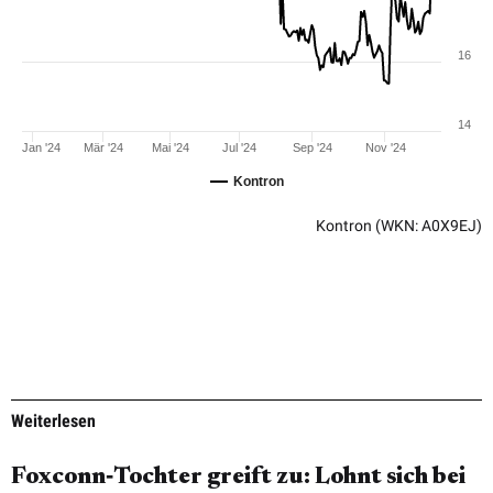
16
14
Jan '24
Mär '24
Mai '24
Jul '24
Sep '24
Nov '24
Kontron
Kontron
(WKN: A0X9EJ)
Weiterlesen
Foxconn‑Tochter greift zu: Lohnt sich bei