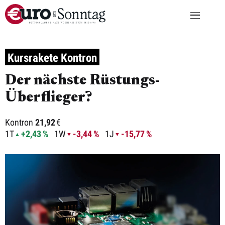
Kursrakete Kontron
Der nächste Rüstungs-
Überflieger?
Kontron
21,92
€
1T
+2,43 %
1W
-3,44 %
1J
-15,77 %