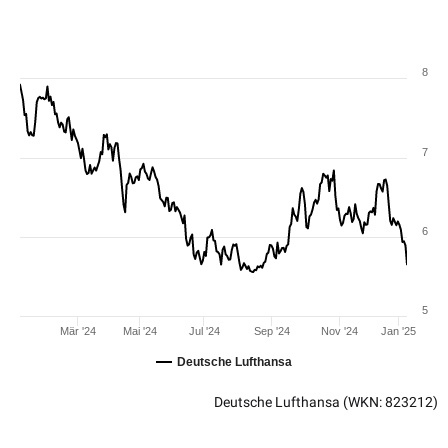
8
7
6
5
Mär '24
Mai '24
Jul '24
Sep '24
Nov '24
Jan '25
Deutsche Lufthansa
Deutsche Lufthansa
(WKN: 823212)