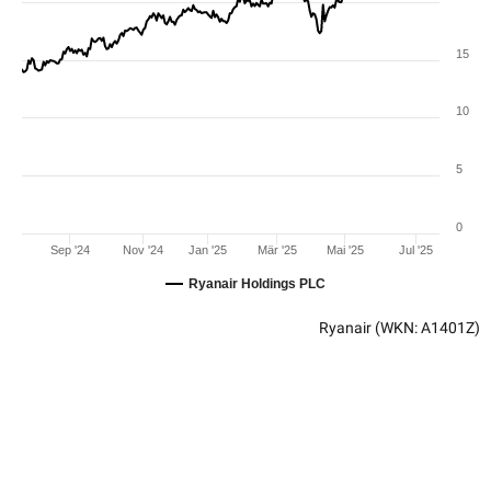
15
10
5
0
Sep '24
Nov '24
Jan '25
Mär '25
Mai '25
Jul '25
Ryanair Holdings PLC
Ryanair
(WKN: A1401Z)