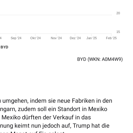
20
15
24
Sep '24
Okt '24
Nov '24
Dez '24
Jan '25
Feb '25
BYD
BYD
(WKN: A0M4W9)
zu umgehen, indem sie neue Fabriken in den
Ungarn, zudem soll ein Standort in Mexiko
 Mexiko dürften der Verkauf in das
nung keimt nun jedoch auf, Trump hat die