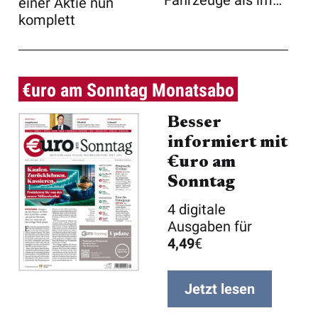
Fahrzeuge als im
einer Aktie nun
Vorjahresz ...
komplett
€uro am Sonntag Monatsabo
Besser
informiert mit
€uro am
Sonntag
4 digitale
Ausgaben für
4,49
€
Jetzt lesen