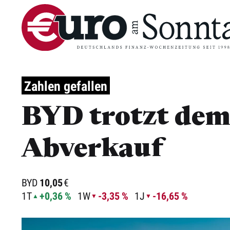
Zahlen gefallen
BYD trotzt dem
Abverkauf
BYD
10,05
€
1T
+0,36 %
1W
-3,35 %
1J
-16,65 %