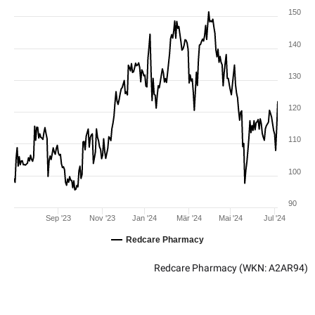
150
140
130
120
110
100
90
Sep '23
Nov '23
Jan '24
Mär '24
Mai '24
Jul '24
Redcare Pharmacy
Redcare Pharmacy
(WKN: A2AR94)