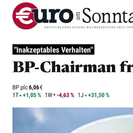
"Inakzeptables Verhalten"
BP-Chairman fri
BP plc
6,06
€
1T
+1,05 %
1W
-4,63 %
1J
+31,50 %