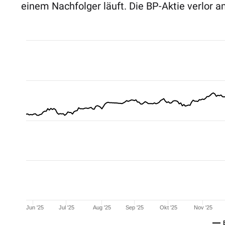
einem Nachfolger läuft. Die BP-Aktie verlor 
Jun '25
Jul '25
Aug '25
Sep '25
Okt '25
Nov '25