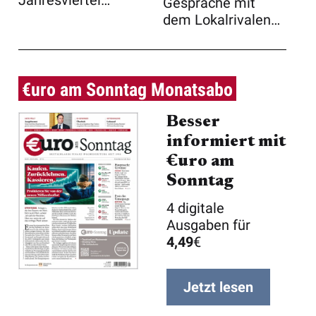
Jahresviertel
Gespräche mit
operativ wohl
dem Lokalrivalen
besser abgeschnit
BP über eine
...
Übernahme ...
€uro am Sonntag Monatsabo
Besser
informiert mit
€uro am
Sonntag
4 digitale
Ausgaben für
4,49
€
Jetzt lesen