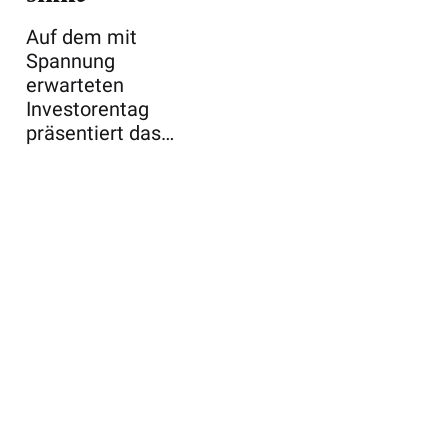
Auf dem mit
Spannung
erwarteten
Investorentag
präsentiert das
britische
Mineralölunterneh
mens ei ...