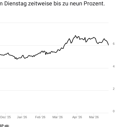
am Dienstag zeitweise bis zu neun Prozent.
6
4
2
0
Dez '25
Jan '26
Feb '26
Mär '26
Apr '26
Mai '26
BP plc