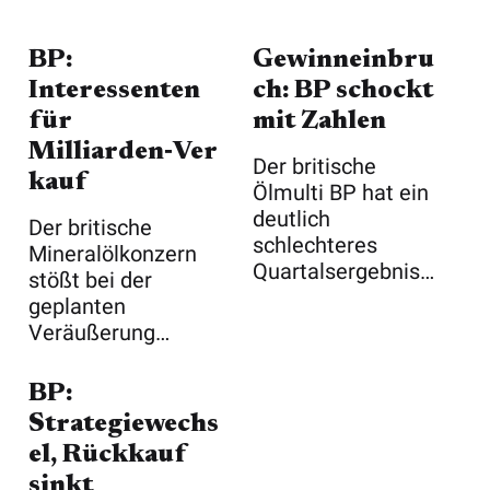
BP:
Gewinneinbru
Interessenten
ch: BP schockt
für
mit Zahlen
Milliarden‑Ver
Der britische
kauf
Ölmulti BP hat ein
deutlich
Der britische
schlechteres
Mineralölkonzern
Quartalsergebnis
stößt bei der
abgeliefert als
geplanten
erwartet ...
Veräußerung
seines
Schmierstoffgesch
BP:
äfts ...
Strategiewechs
el, Rückkauf
sinkt