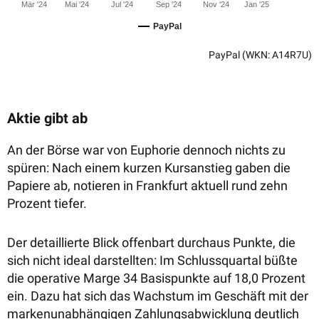
Mär '24
Mai '24
Jul '24
Sep '24
Nov '24
Jan '25
PayPal
PayPal
(WKN: A14R7U)
Aktie gibt ab
An der Börse war von Euphorie dennoch nichts zu
spüren: Nach einem kurzen Kursanstieg gaben die
Papiere ab, notieren in Frankfurt aktuell rund zehn
Prozent tiefer.
Der detaillierte Blick offenbart durchaus Punkte, die
sich nicht ideal darstellten: Im Schlussquartal büßte
die operative Marge
34 Basispunkte auf 18,0 Prozent
ein. Dazu hat sich das Wachstum im
Geschäft mit der
markenunabhängigen Zahlungsabwicklung deutlich