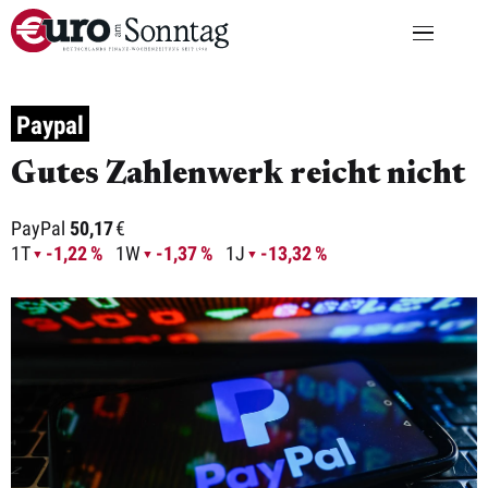
Paypal
Gutes Zahlenwerk reicht nicht
PayPal
50,17
€
1T
-1,22 %
1W
-1,37 %
1J
-13,32 %