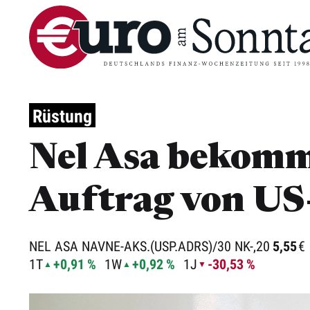
Rüstung
Nel Asa bekomm
Auftrag von US
NEL ASA NAVNE-AKS.(USP.ADRS)/30 NK-,20
5,55
€
1T
+0,91 %
1W
+0,92 %
1J
-30,53 %