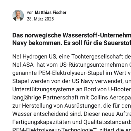
von
Matthias Fischer
28. März 2025
Das norwegische Wasserstoff-Unternehme
Navy bekommen. Es soll für die Sauersto
Nel Hydrogen US, eine Tochtergesellschaft 
Nel ASA hat vom US-Rüstungsunternehmen Co
genannte PEM-Elektrolyseur-Stapel im Wert vo
Stapel werden von der US Navy verwendet, um
Unterstützungssysteme an Bord von U-Booten z
langjährige Partnerschaft mit Collins Aerosp
zur Herstellung von Ausrüstungen, die für de
Wasser entscheidend sind. Dieser neue Auftra
Fertigungskapazitäten und Qualitätsstandards
PEM-Elektrolyseur-Technologie““, zitiert die