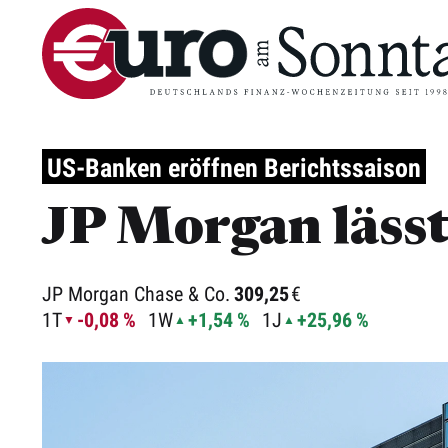
US-Banken eröffnen Berichtssaison
JP Morgan lässt
JP Morgan Chase & Co.
309,25
€
1T
-0,08 %
1W
+1,54 %
1J
+25,96 %