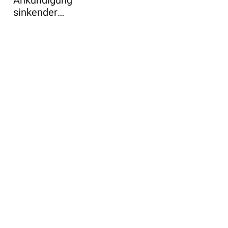
Ankündigung
sinkender
Einnahmen aus
dem
Investmentban ...