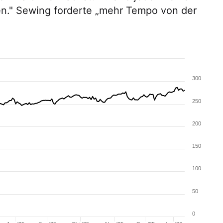
n." Sewing forderte „mehr Tempo von der
300
250
200
150
100
50
0