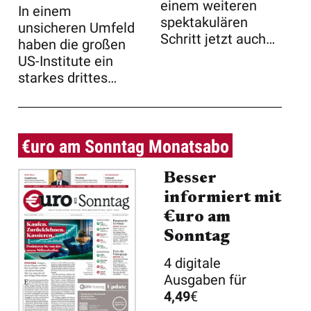
einem weiteren
In einem
spektakulären
unsicheren Umfeld
Schritt jetzt auch
haben die großen
noch führenden ...
US-Institute ein
starkes drittes
Quartal präsentiert
...
€uro am Sonntag Monatsabo
Besser
informiert mit
€uro am
Sonntag
4 digitale
Ausgaben für
4,49
€